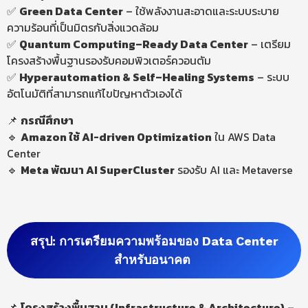
✅
Green Data Center
– ใช้พลังงานสะอาดและระบบระบาย
ความร้อนที่เป็นมิตรกับสิ่งแวดล้อม
✅
Quantum
Computing
–
Ready Data Center
– เตรียม
โครงสร้างพื้นฐานรองรับคอมพิวเตอร์ควอนตัม
✅
Hyperautomation
&
Self
–
Healing Systems
– ระบบ
อัตโนมัติที่สามารถแก้ไขปัญหาตัวเองได้
📌
กรณีศึกษา
🔹
Amazon
ใช้ AI-
driven
Optimization
ใน AWS Data
Center
🔹
Meta พัฒนา AI SuperCluster
รองรับ AI และ Metaverse
สรุป: การเตรียมความพร้อมของ Data Center
สำหรับอนาคต
📌
โครงสร้างพื้นฐาน (
Infrastructure
&
Architecture
)
–