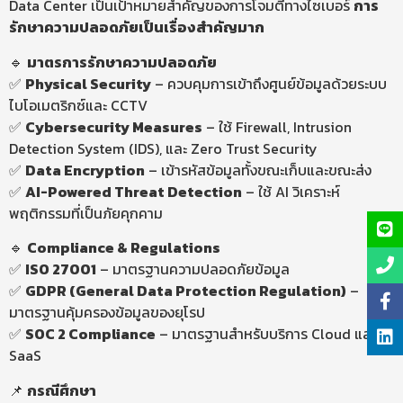
Data Center เป็นเป้าหมายสำคัญของการโจมตีทางไซเบอร์
การ
รักษาความปลอดภัยเป็นเรื่องสำคัญมาก
🔹
มาตรการรักษาความปลอดภัย
✅
Physical
Security
– ควบคุมการเข้าถึงศูนย์ข้อมูลด้วยระบบ
ไบโอเมตริกซ์และ CCTV
✅
Cybersecurity
Measures
– ใช้ Firewall, Intrusion
Detection System (IDS), และ Zero Trust Security
✅
Data Encryption
– เข้ารหัสข้อมูลทั้งขณะเก็บและขณะส่ง
✅
AI-Powered
Threat
Detection
– ใช้ AI วิเคราะห์
พฤติกรรมที่เป็นภัยคุกคาม
🔹
Compliance & Regulations
✅
ISO 27001
– มาตรฐานความปลอดภัยข้อมูล
✅
GDPR (General Data Protection
Regulation
)
–
มาตรฐานคุ้มครองข้อมูลของยุโรป
✅
SOC 2 Compliance
– มาตรฐานสำหรับบริการ Cloud และ
SaaS
📌
กรณีศึกษา